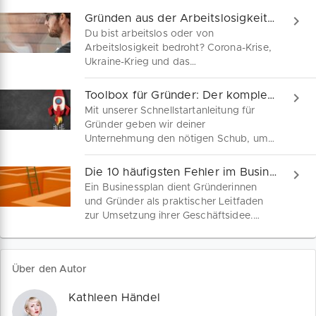
Gründen aus der Arbeitslosigkeit: Was du wissen musst
Du bist arbeitslos oder von
Arbeitslosigkeit bedroht? Corona-Krise,
Ukraine-Krieg und das
Damoklesschwert einer Stagflation
belasten die wirtschaftliche Entwicklung
Toolbox für Gründer: Der komplette Leitfaden als PDF
in zahlreichen Branchen. Warum es
Mit unserer Schnellstartanleitung für
trotzdem sinnvoll ist gerade jetzt zu
Gründer geben wir deiner
gründen, wie du deine Gründung aus
Unternehmung den nötigen Schub, um
der Arbeitslosigkeit sorgfältig planst
erfolgreich zu sein. Von Businessplan,
und welche Fördermittel dir zustehen,
Rechtsformwahl und Finanzierung bis
Die 10 häufigsten Fehler im Businessplan
erfährst du hier.
zum Thema Kundengewinnung
Ein Businessplan dient Gründerinnen
beantworten wir die wichtigsten Fragen
und Gründer als praktischer Leitfaden
rund um die Selbstständigkeit.
zur Umsetzung ihrer Geschäftsidee.
Damit dein Businessplan auch Banken
und Kapitalgeber überzeugt, solltest du
beim Schreiben besonders sorgfältig
Über den Autor
vorgehen. Wir lotsen dich durch das
Labyrinth der häufigsten Fehler bei der
Kathleen Händel
Erstellung eines Businessplans.