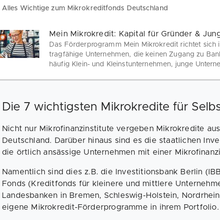
Alles Wichtige zum Mikrokreditfonds Deutschland
Mein Mikrokredit: Kapital für Gründer & Ju
Das Förderprogramm Mein Mikrokredit richtet sich 
tragfähige Unternehmen, die keinen Zugang zu Bank
häufig Klein- und Kleinstunternehmen, junge Unter
Menschen mit Migrationshintergrund geführte Untern
25.000 EUR Gründungs- und Wachstumskapital!
Die 7 wichtigsten Mikrokredite für Selb
Nicht nur Mikrofinanzinstitute vergeben Mikrokredite a
Deutschland. Darüber hinaus sind es die staatlichen Inv
die örtlich ansässige Unternehmen mit einer Mikrofinanz
Namentlich sind dies z.B. die Investitionsbank Berlin (
Fonds (Kreditfonds für kleinere und mittlere Unternehm
Landesbanken in Bremen, Schleswig-Holstein, Nordrhei
eigene Mikrokredit-Förderprogramme in ihrem Portfolio.