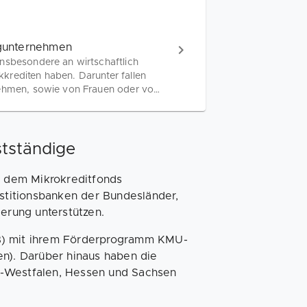
ngunternehmen
insbesondere an wirtschaftlich
krediten haben. Darunter fallen
nehmen, sowie von Frauen oder von
ehmen. Sichere dir jetzt bis zu
stständige
us dem Mikrokreditfonds
estitionsbanken der Bundesländer,
ierung unterstützen.
IBB) mit ihrem Förderprogramm KMU-
en). Darüber hinaus haben die
n-Westfalen, Hessen und Sachsen