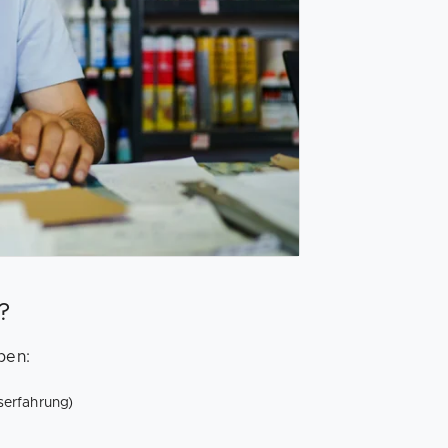
?
pen:
serfahrung)