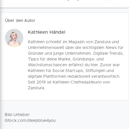
findest du die wichtigsten Konditionen
die keinen Zugang zu Bankkrediten
für den erfolgreichen Start in dein
haben. Darunter fallen häufig Klein- und
Business.
Kleinstunternehmen, junge
Über den Autor
Unternehmen, sowie von Frauen oder
von Menschen mit
Kathleen Händel
Migrationshintergrund geführte
Unternehmen. Sichere dir jetzt bis zu
Kathleen schreibt im Magazin von Zandura und
25.000 EUR Gründungs- und
Unternehmenswelt über die wichtigsten News für
Wachstumskapital!
Gründer und junge Unternehmen. Digitale Trends,
Tipps für deine Marke, Gründungs- und
Wachstumschancen erfährst du hier. Zuvor war
Kathleen für Social Start-ups, Stiftungen und
digitale Plattformen redaktionell verantwortlich.
Seit 2019 ist Kathleen Chefredakteurin von
Zandura.
Bild-Urheber:
iStock.com/deepblue4you