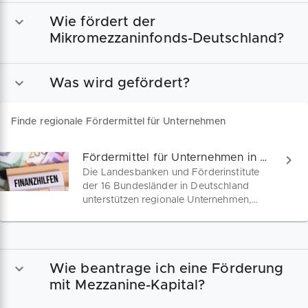
Wie fördert der
Mikromezzaninfonds-Deutschland?
Was wird gefördert?
Finde regionale Fördermittel für Unternehmen
Fördermittel für Unternehmen in deinem Bundesland
Die Landesbanken und Förderinstitute
der 16 Bundesländer in Deutschland
unterstützen regionale Unternehmen,
Selbstständige und Freiberufler mit
vielfältigen Fördermitteln für Gründung,
Wachstum & Innovation. Finde hier
einen Überblick zu relevanten
Wie beantrage ich eine Förderung
Fördermitteln, Zuschüssen &
zinsgünstigen Darlehen für Gründer und
mit Mezzanine-Kapital?
kleine Unternehmen.