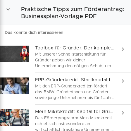
Praktische Tipps zum Förderantrag:
Businessplan-Vorlage PDF
Das könnte dich interessieren
Toolbox für Gründer: Der komplette Leitfaden als PDF
Mit unserer Schnellstartanleitung für
Gründer geben wir deiner
Unternehmung den nötigen Schub, um
erfolgreich zu sein. Von Businessplan,
Rechtsformwahl und Finanzierung bis
ERP-Gründerkredit: Startkapital für Jungunternehmen
zum Thema Kundengewinnung
Mit den ERP-Gründerkrediten fördert
beantworten wir die wichtigsten Fragen
das BMWi Gründerinnen und Gründer
rund um die Selbstständigkeit.
sowie junge Unternehmen bis fünf Jahre
mit zinsgünstigen Darlehen. ERP-
Gründerkredit StartGeld und ERP-
Mein Mikrokredit: Kapital für Gründer & Jungunternehmen
Gründerkredit Universell sind besonders
Das Förderprogramm Mein Mikrokredit
für kleinere Existenzgründungen eine
richtet sich insbesondere an
geeignete Fremdfinanzierung. Hier
wirtschaftlich tragfähige Unternehmen,