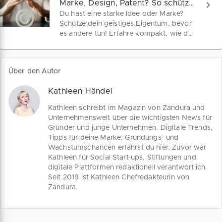
Marke, Design, Patent? So schützt du dein Business
Geschäftsmodell nach der 80/20-Regel
Du hast eine starke Idee oder Marke?
zu entwickeln, anstatt nach Perfektion
Schütze dein geistiges Eigentum, bevor
zu streben, liest du hier.
es andere tun! Erfahre kompakt, wie du
Patente, Marken und Designs sicherst,
was es kostet – und wie du mit
Förderprogrammen wie WIPANO oder
Über den Autor
dem EU-Fonds kräftig sparen kannst.
Kathleen Händel
Kathleen schreibt im Magazin von Zandura und
Unternehmenswelt über die wichtigsten News für
Gründer und junge Unternehmen. Digitale Trends,
Tipps für deine Marke, Gründungs- und
Wachstumschancen erfährst du hier. Zuvor war
Kathleen für Social Start-ups, Stiftungen und
digitale Plattformen redaktionell verantwortlich.
Seit 2019 ist Kathleen Chefredakteurin von
Zandura.