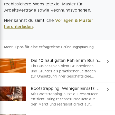
rechtssichere Websitetexte, Muster für
Arbeitsverträge sowie Rechnungsvorlagen.
Hier kannst du sämtliche
Vorlagen & Muster
herunterladen
.
Mehr Tipps für eine erfolgreiche Gründungsplanung
Die 10 häufigsten Fehler im Businessplan
Ein Businessplan dient Gründerinnen
und Gründer als praktischer Leitfaden
zur Umsetzung ihrer Geschäftsidee.
Damit dein Businessplan auch Banken
und Kapitalgeber überzeugt, solltest du
Bootstrapping: Weniger Einsatz, mehr Erfolg!
beim Schreiben besonders sorgfältig
Mit Bootstrapping nutzt du Ressourcen
vorgehen. Wir lotsen dich durch das
effizient, bringst schnell Produkte auf
Labyrinth der häufigsten Fehler bei der
den Markt und reagierst direkt auf
Erstellung eines Businessplans.
Kundenfeedback. Warum es
wirtschaftlich sinnvoller ist, ein