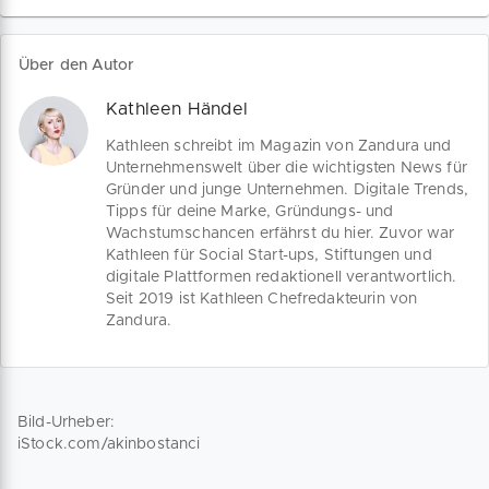
wiederkehrenden Muster. Ganz gleich,
ob du angestellt oder arbeitslos
gemeldet bist, am Ende der
Über den Autor
Meisterausbildung stehst oder eine
Ausgründung planst – Erfahre hier die
Kathleen Händel
wichtigsten Gründungsschritte für einen
erfolgreichen Start in die
Kathleen schreibt im Magazin von Zandura und
Selbstständigkeit.
Unternehmenswelt über die wichtigsten News für
Gründer und junge Unternehmen. Digitale Trends,
Tipps für deine Marke, Gründungs- und
Wachstumschancen erfährst du hier. Zuvor war
Kathleen für Social Start-ups, Stiftungen und
digitale Plattformen redaktionell verantwortlich.
Seit 2019 ist Kathleen Chefredakteurin von
Zandura.
Bild-Urheber:
iStock.com/akinbostanci