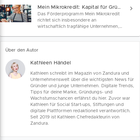
digitale Geschäftsmodelle, Investitionen
Mein Mikrokredit: Kapital für Gründer & Jungunternehmen
in Hard- und Software, IT-Sicherheit
Das Förderprogramm Mein Mikrokredit
oder die Qualifizierung deiner
richtet sich insbesondere an
Beschäftigten. Das sind die
wirtschaftlich tragfähige Unternehmen,
Förderbedingungen von „Digital Jetzt“.
die keinen Zugang zu Bankkrediten
haben. Darunter fallen häufig Klein- und
Kleinstunternehmen, junge
Über den Autor
Unternehmen, sowie von Frauen oder
von Menschen mit
Kathleen Händel
Migrationshintergrund geführte
Unternehmen. Sichere dir jetzt bis zu
Kathleen schreibt im Magazin von Zandura und
25.000 EUR Gründungs- und
Unternehmenswelt über die wichtigsten News für
Wachstumskapital!
Gründer und junge Unternehmen. Digitale Trends,
Tipps für deine Marke, Gründungs- und
Wachstumschancen erfährst du hier. Zuvor war
Kathleen für Social Start-ups, Stiftungen und
digitale Plattformen redaktionell verantwortlich.
Seit 2019 ist Kathleen Chefredakteurin von
Zandura.