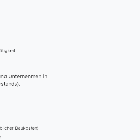
tigkeit
und Unternehmen in
estands).
licher Baukosten)
n