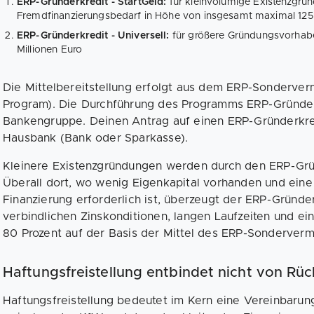
ERP-Gründerkredit - StartGeld:
für kleinvolumige Existenzgrü
Fremdfinanzierungsbedarf in Höhe von insgesamt maximal 12
ERP-Gründerkredit - Universell:
für größere Gründungsvorhab
Millionen Euro
Die Mittelbereitstellung erfolgt aus dem ERP-Sonderv
Program). Die Durchführung des Programms ERP-Gründer
Bankengruppe. Deinen Antrag auf einen ERP-Gründerkredi
Hausbank (Bank oder Sparkasse).
Kleinere Existenzgründungen werden durch den ERP-Grü
Überall dort, wo wenig Eigenkapital vorhanden und eine m
Finanzierung erforderlich ist, überzeugt der ERP-Gründe
verbindlichen Zinskonditionen, langen Laufzeiten und ein
80 Prozent auf der Basis der Mittel des ERP-Sonderver
Haftungsfreistellung entbindet nicht von Rüc
Haftungsfreistellung bedeutet im Kern eine Vereinbarung 