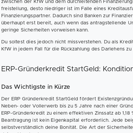
zwischen der KfW und dem durch­leitenden Finanzierungs
freistellung, desto niedriger ist im Falle eines Kredit­ausf
Finanzierungs­partner. Dadurch sind Banken zur Finanzie
überhaupt erst bereit, auch wenn das antragstellende U
geringe Sicher­heiten vorweisen kann.
Du soltest dies jedoch nicht missverstehen. Du als Kred
KfW in jedem Fall für die Rückzahlung des Darlehens zu 
ERP-Gründerkredit StartGeld: Konditio
Das Wichtigste in Kürze
Der ERP Gründerkredit StartGeld fördert Existenzgründ
Neben- oder Vollerwerb bis zu 5 Jahre nach einer Grün
ERP-Gründerkredit zu einem effektiven Zinssatz ab 1,18 
Beantragung ist kein Eigenkapital erforderlich. Jede be
selbstverständlich deine Bonität. Die Art der Sicherheite