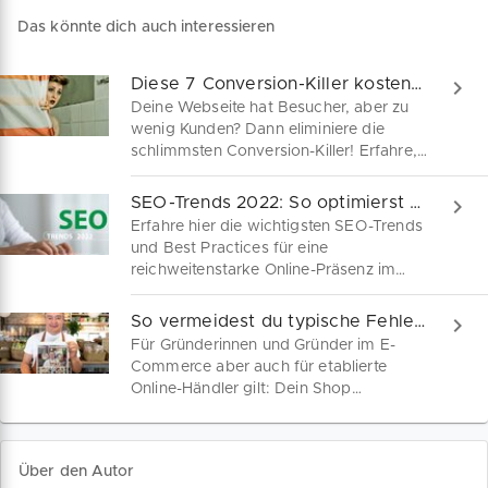
Das könnte dich auch interessieren
Diese 7 Conversion-Killer kosten dich Kunden
Deine Webseite hat Besucher, aber zu
wenig Kunden? Dann eliminiere die
schlimmsten Conversion-Killer! Erfahre,
wie du mit besserer Usability, klaren
CTAs und zielgerichtetem Content deine
SEO-Trends 2022: So optimierst du deine Website
Conversion Rate steigerst – und mehr
Erfahre hier die wichtigsten SEO-Trends
Kunden gewinnst.
und Best Practices für eine
reichweitenstarke Online-Präsenz im
Jahr 2022. Suchmaschinenoptimierte
Website-Inhalte sind der Schlüssel,
So vermeidest du typische Fehler im Online-Shop
damit dein Unternehmen als relevanter
Für Gründerinnen und Gründer im E-
Anbieter überhaupt wahrgenommen
Commerce aber auch für etablierte
wird. Darauf achtet Google beim
Online-Händler gilt: Dein Shop
Ranking in den Suchergebnissen.
funktioniert nur dann optimal, wenn du
keine Potenziale verschenkst. Von
Registrierung bis Check-Out – Kenne die
Über den Autor
häufigsten Fehlerquellen im Online-