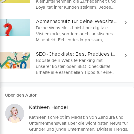
Kleinunternehmen die Zufriedenheit und
Loyalität ihrer Kunden steigern. Jedes
Geschäftsmodell bietet
produktspezifische Hebel für den
Abmahnschutz für deine Website 2025
Aufbau langfristiger
Deine Webseite ist nicht nur digitale
Kundenbeziehungen im Rahmen eines
Visitenkarte, sondern auch juristisches
Abo-Modells. Wir geben Tipps für dein
Minenfeld: Fehlendes Impressum,
strategisches Wachstum.
unklare Datenschutzerklärung oder
irreführende Inhalte können teuer
SEO-Checkliste: Best Practices inklusive PDF kostenlos
werden. Vermeide Abmahnungen –
Booste dein Website-Ranking mit
jetzt informieren und geprüfte Vorlagen
unserer kostenlosen SEO-Checkliste!
kostenlos sichern!
Erhalte alle essenziellen Tipps für eine
effektive Suchmaschinenoptimierung
auf einen Blick.
Über den Autor
Kathleen Händel
Kathleen schreibt im Magazin von Zandura und
Unternehmenswelt über die wichtigsten News für
Gründer und junge Unternehmen. Digitale Trends,