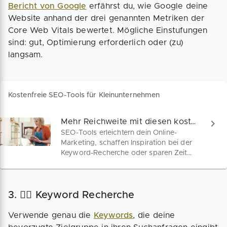
Bericht von Google
erfährst du, wie Google deine
Website anhand der drei genannten Metriken der
Core Web Vitals bewertet. Mögliche Einstufungen
sind: gut, Optimierung erforderlich oder (zu)
langsam.
Kostenfreie SEO-Tools für Kleinunternehmen
Mehr Reichweite mit diesen kostenfreien SEO-Tools
SEO-Tools erleichtern dein Online-
Marketing, schaffen Inspiration bei der
Keyword-Recherche oder sparen Zeit
bei der Optimierung von SEO-
Schwachstellen. Mit diesen 7
kostenlosen SEO-Tools leitest du in
3. 🕵️‍♀️ Keyword Recherche
Zukunft mehr Besucher auf deine
Webseite.
Verwende genau die
Keywords
, die deine