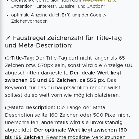
Clickstarke Conversion nach dem
A-I-D-A-Prinzip
:
„Attention“, „Interest“, „Desire“ und „Action“
optimale Anzeige durch Erfüllung der Google-
Zeichenvorgaben
📌 Faustregel Zeichenzahl für Title-Tag
und Meta-Description:
👉
Title-Tag:
Der Title-Tag darf nicht länger als 65
Zeichen bzw. 570px sein, sonst wird die Anzeige u.U.
abgeschnitten dargestellt.
Der ideale Wert liegt
zwischen 55 und 65 Zeichen, ca 555 px.
Das
Keyword, für das du hauptsächlich ranken willst,
solltest du so weit vorn wie möglich platzieren.
👉
Meta-Description:
Die Länge der Meta-
Description sollte 160 Zeichen oder 500 Pixel nicht
überschreiten, andernfalls wird sie unvollständig
abgebildet.
Der optimale Wert liegt zwischen 150
bis 155 Zeichen
. Beachte mögliche Verkürzungen