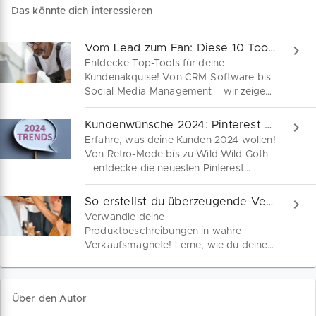
Das könnte dich interessieren
Vom Lead zum Fan: Diese 10 Tools machen's möglich!
Entdecke Top-Tools für deine
Kundenakquise! Von CRM-Software bis
Social-Media-Management – wir zeigen
dir, wie du mit den richtigen Helfern
Leads generierst, Beziehungen stärkst
Kundenwünsche 2024: Pinterest verrät es dir!
und dein Unternehmen voranbringst.
Erfahre, was deine Kunden 2024 wollen!
Von Retro-Mode bis zu Wild Wild Goth
– entdecke die neuesten Pinterest
Trends und gestalte dein
Onlinemarketing zielgruppengerecht
So erstellst du überzeugende Verkaufsbotschaften!
und zukunftsorientiert.
Verwandle deine
Produktbeschreibungen in wahre
Verkaufsmagnete! Lerne, wie du deine
Kunden von der ersten Sekunde an
fesselst. Mit klaren, präzisen und
emotionalen Botschaften machst du
Über den Autor
jetzt den Unterschied.