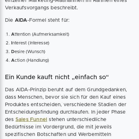
einzelner Marketing-Maßnahmen im Rahmen eines
Verkaufsvorgangs beschreibt.
Die
AIDA
-Formel steht für:
A
ttention (Aufmerksamkeit)
I
nterest (Interesse)
D
esire (Wunsch)
A
ction (Handlung)
Ein Kunde kauft nicht „einfach so“
Das AIDA-Prinzip beruht auf dem Grundgedanken,
dass Menschen, bevor sie sich für den Kauf eines
Produktes entscheiden, verschiedene Stadien der
Entscheidungsfindung durchlaufen. In jeder Phase
des
Sales Funnel
stehen unterschiedliche
Bedürfnisse im Vordergrund, die mit jeweils
spezifischen Botschaften und Werbemitteln