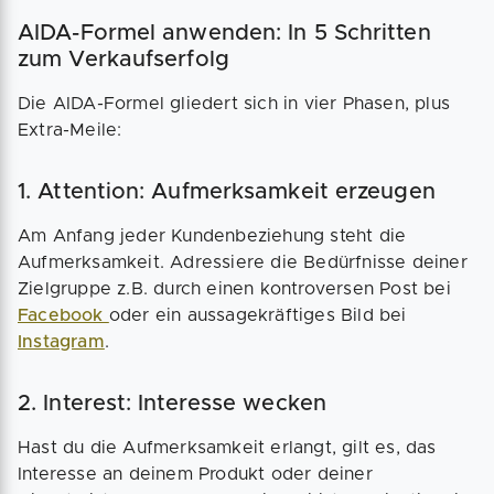
Beispiele für ChatGPT Prompts, um dein
AIDA-Formel anwenden: In 5 Schritten
Business wettbewerbsfähig
aufzustellen.
zum Verkaufserfolg
Die AIDA-Formel gliedert sich in vier Phasen, plus
Extra-Meile:
1. Attention: Aufmerksamkeit erzeugen
Am Anfang jeder Kundenbeziehung steht die
Aufmerksamkeit. Adressiere die Bedürfnisse deiner
Zielgruppe z.B. durch einen kontroversen Post bei
Facebook
oder ein aussagekräftiges Bild bei
Instagram
.
2. Interest: Interesse wecken
Hast du die Aufmerksamkeit erlangt, gilt es, das
Interesse an deinem Produkt oder deiner