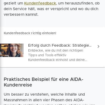
gezielt um
Kundenfeedback
, um herauszufinden, ob
dein Service hält, was er verspricht und wo du dich
verbessern kannst.
Kundenfeedback richtig einholen!
Erfolg durch Feedback: Strategien & Gratis-Checkliste!
Entdecke, wie du mit den richtigen
Tipps und Tools effektiv
Kundenfeedback einholst und deine
Zielgruppe perfekt definierst. Inklusive
kostenloser Checkliste! Nutze ChatGPT,
um deine Kundenbeziehungen und
Praktisches Beispiel für eine AIDA-
deinen Unternehmenserfolg auf das
nächste Level zu heben.
Kundenreise
Um besser zu verstehen, welche Inhalte und
Massnahmen in allen vier Phasen des AIDA-