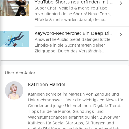
YouTube Shorts neu erfinden mit diesen aktuellen Tools
bestens gerüstet, um deinen eigenen
Super Chat, Vollbild & mehr: YouTube
Broadcast Channel auf Instagram zu
revolutioniert deine Shorts! Neue Tools,
erstellen und effektiv für dein
Effekte & mehr warten darauf, deine
Kleinunternehmen zu nutzen.
Videos auf das nächste Level zu
bringen. Hier findest du die nötige
Keyword-Recherche: Ein Deep Dive in AnswerThePublic.
Inspiration!
AnswerThePublic bietet datengestützte
Einblicke in die Suchanfragen deiner
Zielgruppe. Durch das Verständnis
dieser Anfragen kann effektiverer
Content erstellt werden. Von Fragen zu
Fakten – lerne hier, wie
Über den Autor
AnswerThePublic deine Online-Präsenz
transformiert.
Kathleen Händel
Kathleen schreibt im Magazin von Zandura und
Unternehmenswelt über die wichtigsten News für
Gründer und junge Unternehmen. Digitale Trends,
Tipps für deine Marke, Gründungs- und
Wachstumschancen erfährst du hier. Zuvor war
Kathleen für Social Start-ups, Stiftungen und
digitale Plattformen redaktionell verantwortlich.