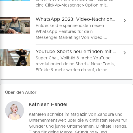
eine Click-to-Messenger-Option mit
WhatsApp-Integration sowie die
Möglichkeit für Werbetreibende, Fotos
WhatsApp 2023: Video-Nachrichten & Chat-Geheimnisse
und Videos in Anzeigen umzuwandeln.
Entdecke die spannendsten neuen
Was kleine Marken wissen müssen.
WhatsApp Features für dein
Messenger-Marketing! Von Video-
Sofortnachrichten bis zum Chat Lock –
Erweitere deine Marketing-Strategie und
YouTube Shorts neu erfinden mit diesen aktuellen Tools
verbinde dich noch intensiver mit
Super Chat, Vollbild & mehr: YouTube
deinem Netzwerk.
revolutioniert deine Shorts! Neue Tools,
Effekte & mehr warten darauf, deine
Videos auf das nächste Level zu
bringen. Hier findest du die nötige
Inspiration!
Über den Autor
Kathleen Händel
Kathleen schreibt im Magazin von Zandura und
Unternehmenswelt über die wichtigsten News für
Gründer und junge Unternehmen. Digitale Trends,
Tipps für deine Marke, Gründungs- und