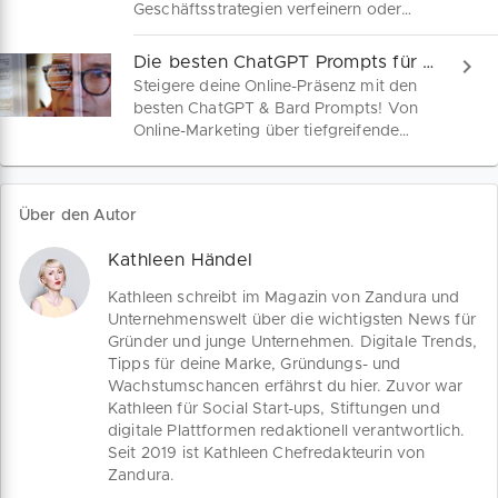
aufzustellen.
Geschäftsstrategien verfeinern oder
dein Marketing optimieren willst – hier
erfährst du, wie du das Potenzial der KI
Die besten ChatGPT Prompts für dein Online-Marketing
voll ausschöpfst. Jetzt kostenlos
Steigere deine Online-Präsenz mit den
herunterladen!
besten ChatGPT & Bard Prompts! Von
Online-Marketing über tiefgreifende
Recherchen bis hin zu SEO-Optimierung
und Social-Media-Erfolgen – Hier findest
du praktische Prompt Beispiele, die
Über den Autor
punkten!
Kathleen Händel
Kathleen schreibt im Magazin von Zandura und
Unternehmenswelt über die wichtigsten News für
Gründer und junge Unternehmen. Digitale Trends,
Tipps für deine Marke, Gründungs- und
Wachstumschancen erfährst du hier. Zuvor war
Kathleen für Social Start-ups, Stiftungen und
digitale Plattformen redaktionell verantwortlich.
Seit 2019 ist Kathleen Chefredakteurin von
Zandura.