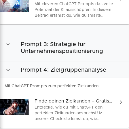
Mit cleveren ChatGPT-Prompts das volle
Potenzial der KI ausschöpfen! In diesem
Beitrag erfährst du, wie du smarte
Anweisungen gibst, um schnell bessere
Antworten zu erzielen – egal ob
Marketing, Vertrieb oder
Prozessoptimierung, ganz ohne
Prompt 3: Strategie für
technisches Vorwissen!
Unternehmenspositionierung
Prompt 4: Zielgruppenanalyse
Mit ChatGPT Prompts zum perfekten Zielkunden!
Finde deinen Zielkunden – Gratis ChatGPT Checkliste!
Entdecke, wie du mit ChatGPT den
perfekten Zielkunden ansprichst! Mit
unserer Checkliste lernst du, wie
Prompts dein Marketing verwandeln.