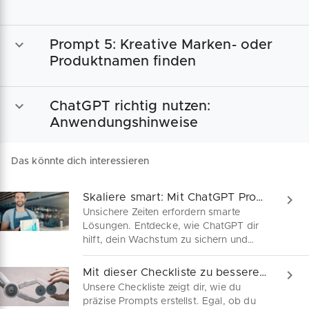
Analyse der Konkurrenz? Check.
Schärfere Strategien? Doppelt check.
Jetzt kostenlos downloaden!
Prompt 5: Kreative Marken- oder
Produktnamen finden
ChatGPT richtig nutzen:
Anwendungshinweise
Das könnte dich interessieren
Skaliere smart: Mit ChatGPT Prompts zu mehr Wachstum
Unsichere Zeiten erfordern smarte
Lösungen. Entdecke, wie ChatGPT dir
hilft, dein Wachstum zu sichern und
mach den ersten Schritt zur Skalierung
mithilfe von KI. Hier findest du konkrete
Mit dieser Checkliste zu besseren ChatGPT-Ergebnissen
Beispiele für ChatGPT Prompts, um dein
Unsere Checkliste zeigt dir, wie du
Business wettbewerbsfähig
präzise Prompts erstellst. Egal, ob du