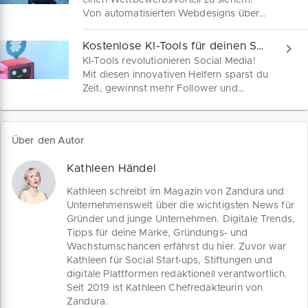
einen Wettbewerbsvorteil zu sichern!
technisches Vorwissen!
Von automatisierten Webdesigns über
geniale Content-Erstellung bis hin zu
effizienter Kundenkommunikation – in
Kostenlose KI-Tools für deinen Social-Media-Erfolg!
unserer kostenlosen Checkliste wirst du
KI-Tools revolutionieren Social Media!
fündig.
Mit diesen innovativen Helfern sparst du
Zeit, gewinnst mehr Follower und
steigerst deinen Geschäftserfolg.
Automatisiere die Planung von
Beiträgen, kreiere atemberaubende
Über den Autor
Bilder und perfektioniere deine Posts.
Kathleen Händel
Kathleen schreibt im Magazin von Zandura und
Unternehmenswelt über die wichtigsten News für
Gründer und junge Unternehmen. Digitale Trends,
Tipps für deine Marke, Gründungs- und
Wachstumschancen erfährst du hier. Zuvor war
Kathleen für Social Start-ups, Stiftungen und
digitale Plattformen redaktionell verantwortlich.
Seit 2019 ist Kathleen Chefredakteurin von
Zandura.