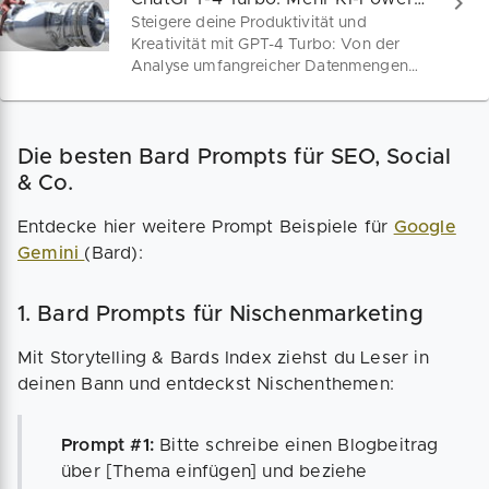
Steigere deine Produktivität und
Kreativität mit GPT-4 Turbo: Von der
Analyse umfangreicher Datenmengen
bis zur Erstellung einzigartiger Inhalte –
Wir zeigen dir die Top-Features und
Vorteile des neuesten KI-Modells von
Die besten Bard Prompts für SEO, Social
OpenAI.
& Co.
Entdecke hier weitere Prompt Beispiele für
Google
Gemini
(Bard):
1. Bard Prompts für Nischenmarketing
Mit Storytelling & Bards Index ziehst du Leser in
deinen Bann und entdeckst Nischenthemen:
Prompt #1:
Bitte schreibe einen Blogbeitrag
über [Thema einfügen] und beziehe