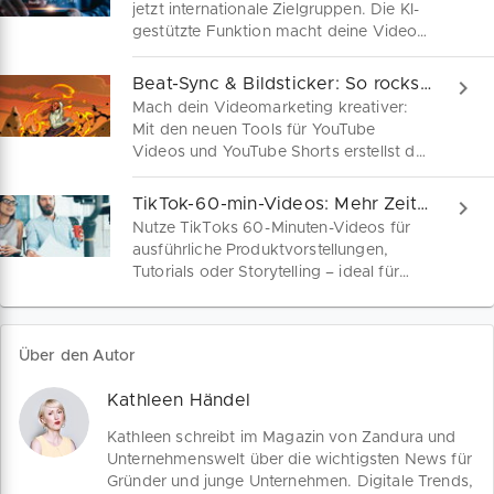
jetzt internationale Zielgruppen. Die KI-
gestützte Funktion macht deine Videos
weltweit sichtbar – ganz ohne
Übersetzungsstress. Ideal für
Beat-Sync & Bildsticker: So rockst du YouTube Shorts
Soloselbstständige, DIY-Creators und
Mach dein Videomarketing kreativer:
Berater!
Mit den neuen Tools für YouTube
Videos und YouTube Shorts erstellst du
Clips präzise, synchronisierst Musik
automatisch, integrierst eigene Bilder
TikTok-60-min-Videos: Mehr Zeit, mehr Wirkung!
und nutzt individuelle KI-Sticker – so
Nutze TikToks 60-Minuten-Videos für
sparst du Zeit, erreichst mehr Follower
ausführliche Produktvorstellungen,
und gewinnst schneller neue Kunden.
Tutorials oder Storytelling – ideal für
Social Media Marketing mit Tiefe.
Erfahre hier, wie du das Video-Format
strategisch einsetzt und warum
Über den Autor
YouTube dabei weiterhin eine wichtige
Rolle spielt.
Kathleen Händel
Kathleen schreibt im Magazin von Zandura und
Unternehmenswelt über die wichtigsten News für
Gründer und junge Unternehmen. Digitale Trends,