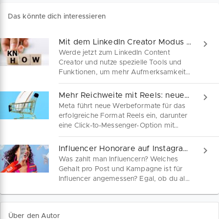
Das könnte dich interessieren
Mit dem LinkedIn Creator Modus zu mehr Reichweite
Werde jetzt zum LinkedIn Content
Creator und nutze spezielle Tools und
Funktionen, um mehr Aufmerksamkeit
für dich und deine Marke zu generieren.
Erfahre hier, wie du den Creator Modus
Mehr Reichweite mit Reels: neue Funktionen erklärt
aktivieren kannst, um dich als Expertin
Meta führt neue Werbeformate für das
und Experte passgenau zu
erfolgreiche Format Reels ein, darunter
positionieren.
eine Click-to-Messenger-Option mit
WhatsApp-Integration sowie die
Möglichkeit für Werbetreibende, Fotos
Influencer Honorare auf Instagram, YouTube und TikTok
und Videos in Anzeigen umzuwandeln.
Was zahlt man Influencern? Welches
Was kleine Marken wissen müssen.
Gehalt pro Post und Kampagne ist für
Influencer angemessen? Egal, ob du als
kleine Marke auf der Suche nach der
besten Investition bist oder als
Influencer deinen Wert ermitteln willst,
Über den Autor
hier findest du die Kosten für Influencer