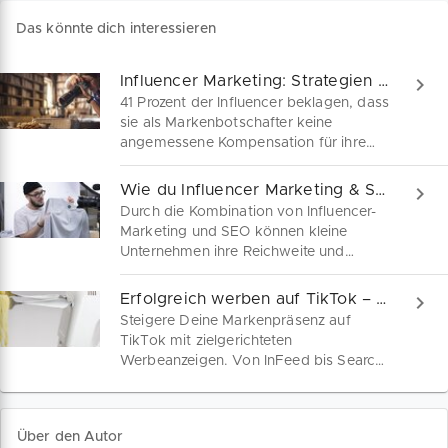
Das könnte dich interessieren
Influencer Marketing: Strategien und Kosten
41 Prozent der Influencer beklagen, dass
sie als Markenbotschafter keine
angemessene Kompensation für ihre
Leistungen erhalten. Aber welches
Influencer-Honorar ist angemessen?
Wie du Influencer Marketing & SEO sinnvoll kombinierst
Warum sollten kleine Unternehmen
Durch die Kombination von Influencer-
überhaupt in Influencer-Marketing
Marketing und SEO können kleine
investieren? Wie du kostengünstig mit
Unternehmen ihre Reichweite und
der richtigen Social Media Strategie zu
Sichtbarkeit erhöhen. Wir geben
mehr Auftragsvolumen gelangst,
praktische Tipps, wie du mit SEO-
Erfolgreich werben auf TikTok – So geht's!
erfährst du hier.
optimierten Influencer Kampagnen mehr
Steigere Deine Markenpräsenz auf
Neukunden gewinnst und deine
TikTok mit zielgerichteten
Verkaufszahlen steigerst.
Werbeanzeigen. Von InFeed bis Search
Ads – finde Formate, die zu dir passen
und lerne die besten Tipps für maximale
Sichtbarkeit.
Über den Autor