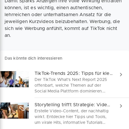
Damit Sparks Anzeigen ihre volle Wirkung entfalten
können, ist es wichtig, einen authentischen,
lehrreichen oder unterhaltsamen Ansatz für die
jeweiligen Kurzvideos beizubehalten. Werbung, die
sich wie Werbung anfühlt, kommt auf TikTok nicht
an.
Das könnte dich interessieren
TikTok-Trends 2025: Tipps für kleine Marken
Der TikTok What's Next Report 2025
offenbart, welche Themen auf der
Social Media Plattform dominieren.
Nutze Trends wie Brand Fusion und KI,
um als kleines Unternehmen authentisch
Storytelling trifft Strategie: Videos, die verkaufen!
und kreativ zu überzeugen. Alle Infos
Erstelle Video-Content, der nachhaltig
zum neuen TikTok Trend Report hier!
wirkt. Entdecke hier Tipps und Tools,
um virale Hits, informative Tutorials
oder starke Imageclips zu produzieren.