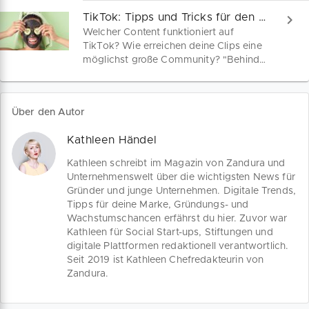
Deine Marke verdient es, gesehen und
TikTok: Tipps und Tricks für den perfekten Clip
gehört zu werden!
Welcher Content funktioniert auf
TikTok? Wie erreichen deine Clips eine
möglichst große Community? "Behind
the Camera" ist eine neue Tutorial-Serie
für nutzerfreundliche TikTok Videos.
Kleine Unternehmen, die auf der Social
Über den Autor
Media Plattform ins Auge fallen wollen,
erhalten wertvolle Tipps für ihr Content
Kathleen Händel
Marketing.
Kathleen schreibt im Magazin von Zandura und
Unternehmenswelt über die wichtigsten News für
Gründer und junge Unternehmen. Digitale Trends,
Tipps für deine Marke, Gründungs- und
Wachstumschancen erfährst du hier. Zuvor war
Kathleen für Social Start-ups, Stiftungen und
digitale Plattformen redaktionell verantwortlich.
Seit 2019 ist Kathleen Chefredakteurin von
Zandura.