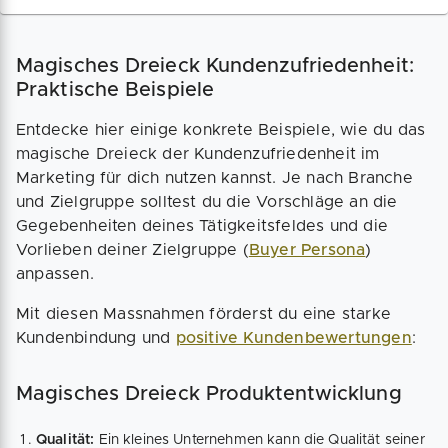
Kunden an dein Unternehmen zu binden.
Zufriedene Stammkunden sind weniger
preissensibel und profitabler als
Magisches Dreieck Kundenzufriedenheit:
Neukunden. So investierst du in ein
nachhaltiges Kundenwachstum.
Praktische Beispiele
Entdecke hier einige konkrete Beispiele, wie du das
magische Dreieck der Kundenzufriedenheit im
Marketing für dich nutzen kannst. Je nach Branche
und Zielgruppe solltest du die Vorschläge an die
Gegebenheiten deines Tätigkeitsfeldes und die
Vorlieben deiner Zielgruppe (
Buyer Persona
)
anpassen.
Mit diesen Massnahmen förderst du eine starke
Kundenbindung und
positive Kundenbewertungen
:
Magisches Dreieck Produktentwicklung
Qualität:
Ein kleines Unternehmen kann die Qualität seiner