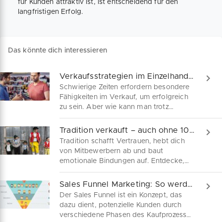
für Kunden attraktiv ist, ist entscheidend für den
langfristigen Erfolg.
Das könnte dich interessieren
Verkaufsstrategien im Einzelhandel für mehr Umsatz
Schwierige Zeiten erfordern besondere
Fähigkeiten im Verkauf, um erfolgreich
zu sein. Aber wie kann man trotz
Konsumzurückhaltung mehr Abschlüsse
in Verkaufsgesprächen erzielen?
Tradition verkauft – auch ohne 100 Jahre Geschichte
Erfahre, wie du auf die Bedürfnisse
Tradition schafft Vertrauen, hebt dich
deiner Kunden eingehen und gleichzeitig
von Mitbewerbern ab und baut
deine Umsätze steigern kannst.
emotionale Bindungen auf. Entdecke,
wie Gründer und junge Unternehmen mit
traditionellen Werten ihr Markenimage
Sales Funnel Marketing: So werden Leads zu Neukunden
stärken und Kunden nachhaltig
Der Sales Funnel ist ein Konzept, das
begeistern können.
dazu dient, potenzielle Kunden durch
verschiedene Phasen des Kaufprozesses