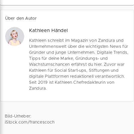
zu führen, um sie am Ende zu einem
Kaufabschluss zu bewegen. Wir geben
Tipps, wie du mit geeigneten Marketing-
Über den Autor
Maßnahmen an allen Stationen des
Sales Funnel deine Abschlussquoten
Kathleen Händel
erhöhst.
Kathleen schreibt im Magazin von Zandura und
Unternehmenswelt über die wichtigsten News für
Gründer und junge Unternehmen. Digitale Trends,
Tipps für deine Marke, Gründungs- und
Wachstumschancen erfährst du hier. Zuvor war
Kathleen für Social Start-ups, Stiftungen und
digitale Plattformen redaktionell verantwortlich.
Seit 2019 ist Kathleen Chefredakteurin von
Zandura.
Bild-Urheber:
iStock.com/francescoch