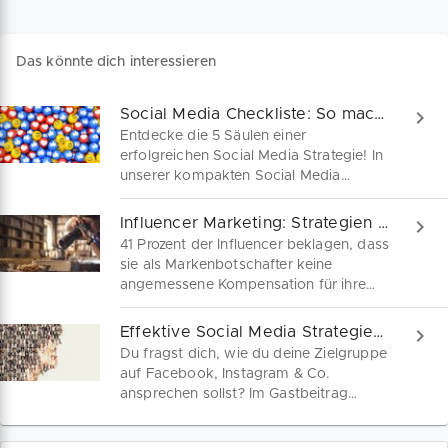
Das könnte dich interessieren
Social Media Checkliste: So macht es Click!
Entdecke die 5 Säulen einer
erfolgreichen Social Media Strategie! In
unserer kompakten Social Media
Checkliste erhältst du wertvolle Tipps
und Tools, um deine Präsenz zu
Influencer Marketing: Strategien und Kosten
optimieren. Hol dir jetzt das kostenfreie
41 Prozent der Influencer beklagen, dass
PDF zum Download und starte durch!
sie als Markenbotschafter keine
angemessene Kompensation für ihre
Leistungen erhalten. Aber welches
Influencer-Honorar ist angemessen?
Effektive Social Media Strategien für 2023
Warum sollten kleine Unternehmen
Du fragst dich, wie du deine Zielgruppe
überhaupt in Influencer-Marketing
auf Facebook, Instagram & Co.
investieren? Wie du kostengünstig mit
ansprechen sollst? Im Gastbeitrag
der richtigen Social Media Strategie zu
erklärt Marketing-Experte Mateo Sudar,
mehr Auftragsvolumen gelangst,
welche zeitlosen Ansätze du nutzen
erfährst du hier.