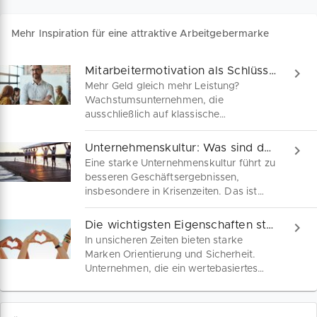
Mehr Inspiration für eine attraktive Arbeitgebermarke
Mitarbeitermotivation als Schlüssel für mehr Wachstum
Mehr Geld gleich mehr Leistung?
Wachstumsunternehmen, die
ausschließlich auf klassische
Belohnungsmechanismen setzen,
erzielen häufig nicht die gewünschte
Unternehmenskultur: Was sind deine Werte?
Produktivitätssteigerung. Optimiere dein
Eine starke Unternehmenskultur führt zu
wichtigstes Unternehmenskapital mit
besseren Geschäftsergebnissen,
diesen ganzheitlichen Strategien zur
insbesondere in Krisenzeiten. Das ist
Mitarbeitermotivation.
das Ergebnis des Global Culture Survey
2021 der Strategieberatung PwC.
Die wichtigsten Eigenschaften starker Unternehmensmarken
Wappne dich und deine Mannschaft! In
In unsicheren Zeiten bieten starke
unserem LIVE-Webinar zum
Marken Orientierung und Sicherheit.
Schwerpunkt STARKE FÜHRUNG lernst
Unternehmen, die ein wertebasiertes
du 8 Strategien für ein gesundes und
Markenimage pflegen, können Umsatz-
reaktionsschnelles Business.
und Wertsteigerungen um bis zu 50
Prozent erzielen. Das sind die