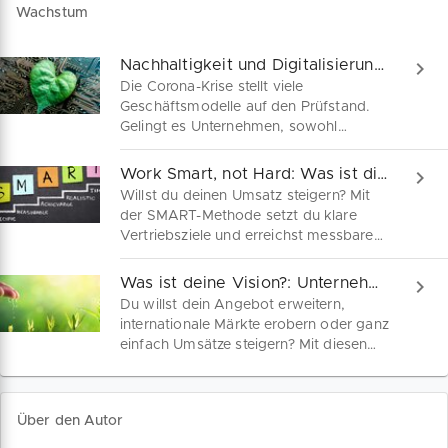
Wachstum
Nachhaltigkeit und Digitalisierung: Wirkungsvoll wachsen mit der Zwillingsstrategie
Die Corona-Krise stellt viele
Geschäftsmodelle auf den Prüfstand.
Gelingt es Unternehmen, sowohl
Nachhaltigkeit als auch die digitale
Transformation in einer Doppelstrategie
Work Smart, not Hard: Was ist die SMART-Methode?
voranzutreiben, wirst du gestärkt aus
Willst du deinen Umsatz steigern? Mit
der Krise hervorgehen. Fünf
der SMART-Methode setzt du klare
strategische Schritte für dein
Vertriebsziele und erreichst messbare
wirkungsvolles Wachstum.
Erfolge. Entdecke Tools-Tipps und
praktische Beispiele zur Anwendung
Was ist deine Vision?: Unternehmenswachstum mit Weitblick
dieser bewährten Management-
Du willst dein Angebot erweitern,
Strategie!
internationale Märkte erobern oder ganz
einfach Umsätze steigern? Mit diesen
Strategien gelingt dir die Expansion.
Organisches Unternehmenswachstum
basiert auf kontrollierter Führung und
Über den Autor
klarer unternehmerischer Vision. Von
der Ressourcenplanung bis zur