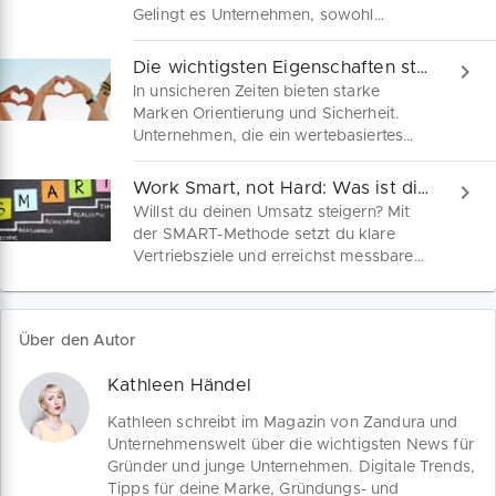
Gelingt es Unternehmen, sowohl
Nachhaltigkeit als auch die digitale
Transformation in einer Doppelstrategie
Die wichtigsten Eigenschaften starker Unternehmensmarken
voranzutreiben, wirst du gestärkt aus
In unsicheren Zeiten bieten starke
der Krise hervorgehen. Fünf
Marken Orientierung und Sicherheit.
strategische Schritte für dein
Unternehmen, die ein wertebasiertes
wirkungsvolles Wachstum.
Markenimage pflegen, können Umsatz-
und Wertsteigerungen um bis zu 50
Work Smart, not Hard: Was ist die SMART-Methode?
Prozent erzielen. Das sind die
Willst du deinen Umsatz steigern? Mit
wesentlichen Eigenschaften einer
der SMART-Methode setzt du klare
starken Unternehmensmarke.
Vertriebsziele und erreichst messbare
Erfolge. Entdecke Tools-Tipps und
praktische Beispiele zur Anwendung
dieser bewährten Management-
Über den Autor
Strategie!
Kathleen Händel
Kathleen schreibt im Magazin von Zandura und
Unternehmenswelt über die wichtigsten News für
Gründer und junge Unternehmen. Digitale Trends,
Tipps für deine Marke, Gründungs- und