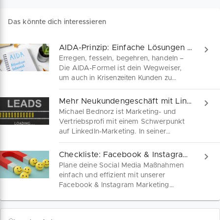
Das könnte dich interessieren
AIDA-Prinzip: Einfache Lösungen in schwierigen Zeiten!
Erregen, fesseln, begehren, handeln –
Die AIDA-Formel ist dein Wegweiser,
um auch in Krisenzeiten Kunden zu
gewinnen! Erfahre hier, wie AIDA dir
dabei hilft, Vertrauen zu bauen und
Mehr Neukundengeschäft mit LinkedIn Marketing
zögerliche Kunden in überzeugte
Michael Bednorz ist Marketing- und
Fürsprecher zu verwandeln.
Vertriebsprofi mit einem Schwerpunkt
auf LinkedIn-Marketing. In seiner
Beratungspraxis beobachtet Michael
immer wieder typische Vertriebsfehler
Checkliste: Facebook & Instagram Marketing
bei Solo-Selbständigen und kleinen
Plane deine Social Media Maßnahmen
Unternehmen. Im Webinar erklärt der
einfach und effizient mit unserer
Experte, wie du es besser machst.
Facebook & Instagram Marketing
Checkliste. Hier zum kostenfreien
Download.