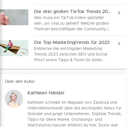
Bedürfnissen und Werten deiner
Zielgruppe entspricht. Wie es dir
Die drei großen TikTok Trends 2023
gelingt, als kleines Unternehmen deine
Wie muss ein TikTok-Video gestaltet
Sichtbarkeit auf Facebook, Instagram
sein, um viral zu gehen? Welche großen
oder TikTok zu erhöhen, liest du hier.
Themen beschäftigen die Community in
2023? Der TikTok What's Next Report
2023 gibt Antworten und Tipps auf
Die Top-Marketingtrends für 2023
diese und weitere Fragen rund um
Entdecke die wichtigsten Marketing
deinen authentischen Markenauftritt.
Trends 2023 zwischen SEO und Social
Proof sowie Tipps & Tools für einen
kreativen Marketing-Mix.
Über den Autor
Kathleen Händel
Kathleen schreibt im Magazin von Zandura und
Unternehmenswelt über die wichtigsten News für
Gründer und junge Unternehmen. Digitale Trends,
Tipps für deine Marke, Gründungs- und
Wachstumschancen erfährst du hier. Zuvor war