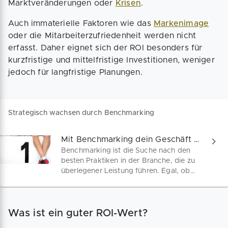
Marktveränderungen oder
Krisen
.
Auch immaterielle Faktoren wie das
Markenimage
oder die Mitarbeiterzufriedenheit werden nicht
erfasst. Daher eignet sich der ROI besonders für
kurzfristige und mittelfristige Investitionen, weniger
jedoch für langfristige Planungen.
Strategisch wachsen durch Benchmarking
Mit Benchmarking dein Geschäft verbessern!
Benchmarking ist die Suche nach den
besten Praktiken in der Branche, die zu
überlegener Leistung führen. Egal, ob
Einzelhandel, Freiberufler oder
Hausmeisterservice – unsere
praktischen Beispiele zeigen dir, wie du
Was ist ein guter ROI-Wert?
durch Benchmarking
Wettbewerbsvorteile sicherst.