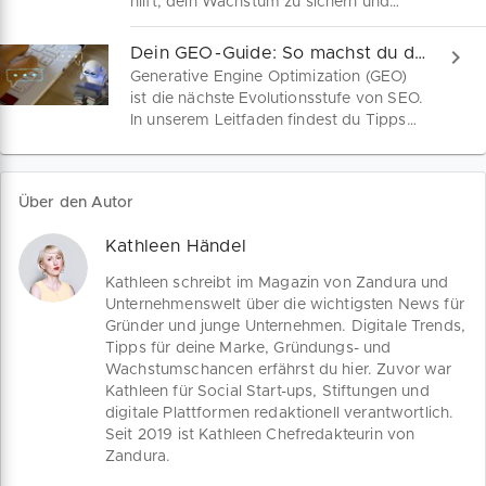
hilft, dein Wachstum zu sichern und
mach den ersten Schritt zur Skalierung
mithilfe von KI. Hier findest du konkrete
Dein GEO-Guide: So machst du deine Webseite KI-fit!
Beispiele für ChatGPT Prompts, um dein
Generative Engine Optimization (GEO)
Business wettbewerbsfähig
ist die nächste Evolutionsstufe von SEO.
aufzustellen.
In unserem Leitfaden findest du Tipps
und Tools für eine erfolgreiche GEO-
Strategie. Optimiere deine Inhalte für KI-
gestützte Suchmaschinen und mach
Über den Autor
deine Webseite fit für die neuen
Herausforderungen im Online
Kathleen Händel
Marketing.
Kathleen schreibt im Magazin von Zandura und
Unternehmenswelt über die wichtigsten News für
Gründer und junge Unternehmen. Digitale Trends,
Tipps für deine Marke, Gründungs- und
Wachstumschancen erfährst du hier. Zuvor war
Kathleen für Social Start-ups, Stiftungen und
digitale Plattformen redaktionell verantwortlich.
Seit 2019 ist Kathleen Chefredakteurin von
Zandura.