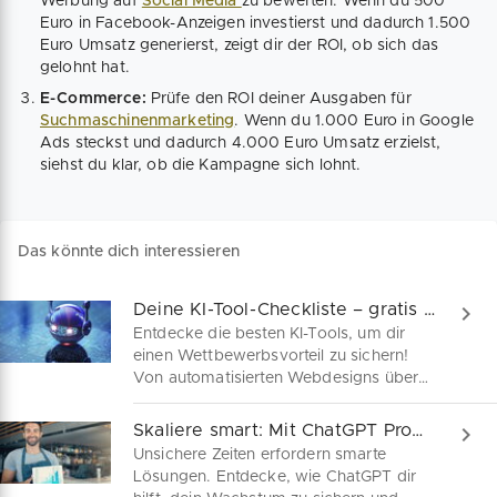
Werbung auf
Social Media
zu bewerten. Wenn du 500
Euro in Facebook-Anzeigen investierst und dadurch 1.500
Euro Umsatz generierst, zeigt dir der ROI, ob sich das
gelohnt hat.
E-Commerce:
Prüfe den ROI deiner Ausgaben für
Suchmaschinenmarketing
. Wenn du 1.000 Euro in Google
Ads steckst und dadurch 4.000 Euro Umsatz erzielst,
siehst du klar, ob die Kampagne sich lohnt.
Das könnte dich interessieren
Deine KI-Tool-Checkliste – gratis downloaden!
Entdecke die besten KI-Tools, um dir
einen Wettbewerbsvorteil zu sichern!
Von automatisierten Webdesigns über
geniale Content-Erstellung bis hin zu
effizienter Kundenkommunikation – in
Skaliere smart: Mit ChatGPT Prompts zu mehr Wachstum
unserer kostenlosen Checkliste wirst du
Unsichere Zeiten erfordern smarte
fündig.
Lösungen. Entdecke, wie ChatGPT dir