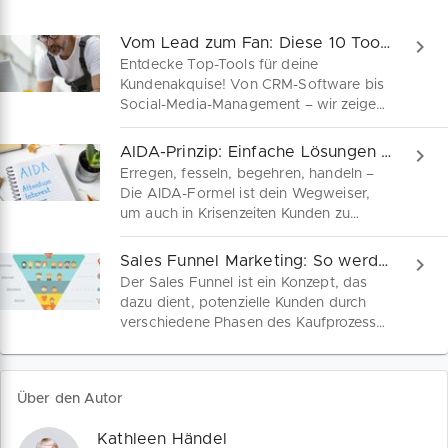
Vom Lead zum Fan: Diese 10 Tools machen's möglich!
Entdecke Top-Tools für deine
Kundenakquise! Von CRM-Software bis
Social-Media-Management – wir zeigen
dir, wie du mit den richtigen Helfern
Leads generierst, Beziehungen stärkst
AIDA-Prinzip: Einfache Lösungen in schwierigen Zeiten!
und dein Unternehmen voranbringst.
Erregen, fesseln, begehren, handeln –
Die AIDA-Formel ist dein Wegweiser,
um auch in Krisenzeiten Kunden zu
gewinnen! Erfahre hier, wie AIDA dir
dabei hilft, Vertrauen zu bauen und
Sales Funnel Marketing: So werden Leads zu Neukunden
zögerliche Kunden in überzeugte
Der Sales Funnel ist ein Konzept, das
Fürsprecher zu verwandeln.
dazu dient, potenzielle Kunden durch
verschiedene Phasen des Kaufprozesses
zu führen, um sie am Ende zu einem
Kaufabschluss zu bewegen. Wir geben
Tipps, wie du mit geeigneten Marketing-
Über den Autor
Maßnahmen an allen Stationen des
Sales Funnel deine Abschlussquoten
Kathleen Händel
erhöhst.