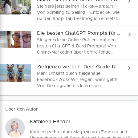
Steigere jetzt deinen TikTok-Verkauf!
Von Scrolling zu Selling – Entdecke, wie
du den Shop-Tab bestmöglich einsetzt
und mit wirkungsvollen Werbestrategien
deine Produkte gezielt in die Feeds
Die besten ChatGPT Prompts für dein Online-Marketing
deiner Zielgruppe platzierst.
Steigere deine Online-Präsenz mit den
besten ChatGPT & Bard Prompts! Von
Online-Marketing über tiefgreifende
Recherchen bis hin zu SEO-Optimierung
und Social-Media-Erfolgen – Hier findest
Zielgenau werben: Dein Guide für Facebook Ads!
du praktische Prompt Beispiele, die
Mehr Umsatz durch zielgenaue
punkten!
Facebook Ads? Wir zeigen, wie's geht!
Von Demografie bis Interessen –
Entfache echte Kundenliebe mit
präzisem Facebook-Targeting, das
Marke und Kundenwünsche perfekt
Über den Autor
vereint! Starte jetzt und baue echte
Beziehungen auf!
Kathleen Händel
Kathleen schreibt im Magazin von Zandura und