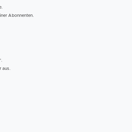
e.
iner Abonnenten.
".
r aus.