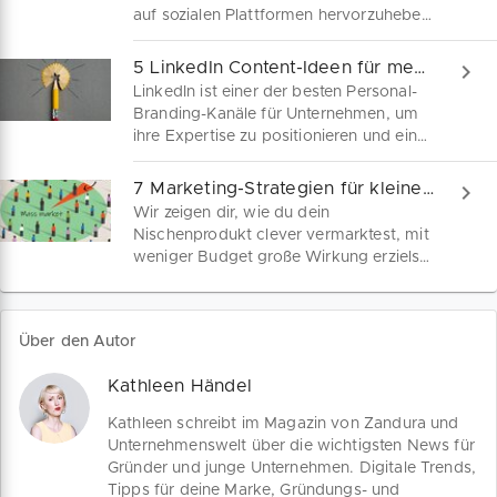
auf sozialen Plattformen hervorzuheben
oder eben gerade nicht. Mit diesen 7
Tipps kannst du die Algorithmen der
5 LinkedIn Content-Ideen für mehr Reichweite
sozialen Medien positiv beeinflussen,
LinkedIn ist einer der besten Personal-
um jetzt deine Reichweite zu erhöhen
Branding-Kanäle für Unternehmen, um
und ganz allgemein zu punkten.
ihre Expertise zu positionieren und ein
breiteres Publikum zu erreichen. Hier
sind fünf Arten von Inhalten, die du
7 Marketing-Strategien für kleine Nischenunternehmen
noch heute veröffentlichen kannst, um
Wir zeigen dir, wie du dein
dein LinkedIn-Marketing zu stärken.
Nischenprodukt clever vermarktest, mit
weniger Budget große Wirkung erzielst
und eine treue, leidenschaftliche
Zielgruppe aufbaust. Erhalte praktische
Tipps, um als Nischenunternehmen
Über den Autor
gezielt Kunden zu gewinnen.
Kathleen Händel
Kathleen schreibt im Magazin von Zandura und
Unternehmenswelt über die wichtigsten News für
Gründer und junge Unternehmen. Digitale Trends,
Tipps für deine Marke, Gründungs- und