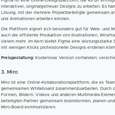
Figma ist eine Online-Designplattform, die es dir ermög
interaktiver, originalgetreuer Designs zu arbeiten. Es ha
Lösung, mit der mehrere Projektbeteiligte gemeinsam an
und Animationen arbeiten können.
Die Plattform eignet sich besonders gut für Web- und 
auch die effiziente Produktion von Illustrationen, Wiref
vielem mehr. Im Kern bietet Figma eine leistungsstarke 
mit wenigen Klicks professionelle Designs erstellen kön
Preisgestaltung:
Kostenlose Version vorhanden; verschi
3. Miro
Miro ist eine Online-Kollaborationsplattform, die es Team
gemeinsamen Whiteboard zusammenzuarbeiten. Durch d
Formen, Bildern, Videos und anderen Multimedia-Elemen
beteiligten Partner gemeinsam brainstormen, planen und 
Miro-Board kommunizieren.