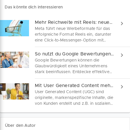
Das könnte dich interessieren
Mehr Reichweite mit Reels: neue Funktionen erklärt
Meta führt neue Werbeformate für das
erfolgreiche Format Reels ein, darunter
eine Click-to-Messenger-Option mit
WhatsApp-Integration sowie die
Möglichkeit für Werbetreibende, Fotos
So nutzt du Google Bewertungen für dein Markenimage
und Videos in Anzeigen umzuwandeln.
Google Bewertungen können die
Was kleine Marken wissen müssen.
Glaubwürdigkeit eines Unternehmens
stark beeinflussen. Entdecke effektive
Strategien, um positive Online-
Bewertungen zu erhalten und auf
Mit User Generated Content mehr Kunden gewinnen
negative Google-Rezensionen
User Generated Content (UGC) sind
professionell zu reagieren.
originelle, markenspezifische Inhalte, die
von Kunden erstellt und z.B. in sozialen
Medien veröffentlicht werden.
Nutzergenerierte Inhalte festigen das
Vertrauen in eine Marke. Mit dem neuen
Über den Autor
Google-Update "Perspektiven" werden