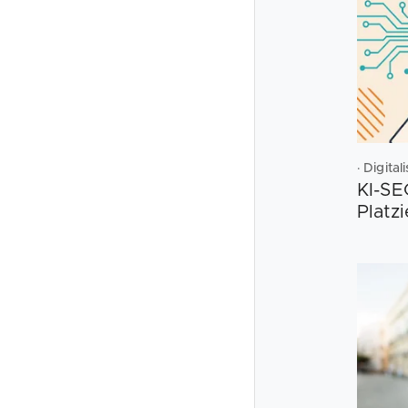
· Digita
KI-SE
Platz