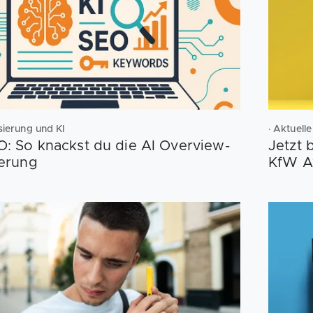
lisierung und KI
· Aktuell
O: So knackst du die AI Overview-
Jetzt
ierung
KfW A