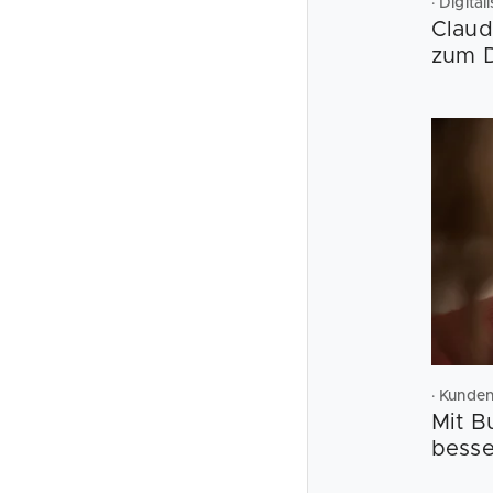
· Digita
Claud
zum 
· Kunde
Mit 
besse