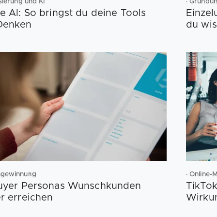
lisierung und KI
· Gründu
e AI: So bringst du deine Tools
Einze
Denken
du wis
ngewinnung
· Online-
Buyer Personas Wunschkunden
TikTok
r erreichen
Wirku