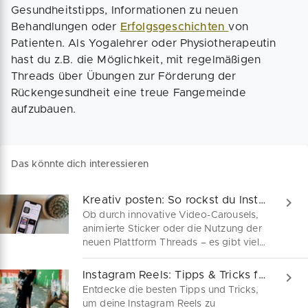
Gesundheitstipps, Informationen zu neuen
Behandlungen oder
Erfolgsgeschichten
von
Patienten. Als Yogalehrer oder Physiotherapeutin
hast du z.B. die Möglichkeit, mit regelmäßigen
Threads über Übungen zur Förderung der
Rückengesundheit eine treue Fangemeinde
aufzubauen.
Das könnte dich interessieren
Kreativ posten: So rockst du Instagram & Threads!
Ob durch innovative Video-Carousels,
animierte Sticker oder die Nutzung der
neuen Plattform Threads – es gibt viele
Wege, deine Marke im Meta-Universum
sichtbar zu machen. Wir zeigen dir, wie
Instagram Reels: Tipps & Tricks für mehr Views & Likes
du jetzt noch kreativeren Content
Entdecke die besten Tipps und Tricks,
erstellst und neue Zielgruppen erreichst.
um deine Instagram Reels zu