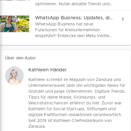
optimieren. Nutze aktuelle Trends und
kreative Ideen mit Metas Insider-Wissen.
So sicherst du dir mehr Views und Likes
WhatsApp Business: Updates, die du kennen musst
auf Instagram!
WhatsApp Business hat neue
Funktionen für Kleinunternehmen
eingeführt! Entdecke den Meta Verified
Badge, KI-Tools für Ads, Tap-to-Call
und Instagram Cross Posting, um deine
Geschäftsprozesse zu optimieren und
Über den Autor
Kunden besser zu erreichen.
Kathleen Händel
Kathleen schreibt im Magazin von Zandura und
Unternehmenswelt über die wichtigsten News für
Gründer und junge Unternehmen. Digitale Trends,
Tipps für deine Marke, Gründungs- und
Wachstumschancen erfährst du hier. Zuvor war
Kathleen für Social Start-ups, Stiftungen und
digitale Plattformen redaktionell verantwortlich.
Seit 2019 ist Kathleen Chefredakteurin von
Zandura.