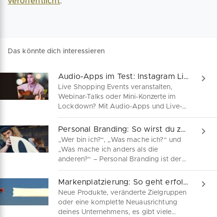
veröffentlicht
.
Das könnte dich interessieren
Audio-Apps im Test: Instagram Live Rooms, Twitter Spaces & Clubhouse
Live Shopping Events veranstalten,
Webinar-Talks oder Mini-Konzerte im
Lockdown? Mit Audio-Apps und Live-
Events auf sozialen Plattformen bist du
ganz nah an deiner Zielgruppe. Wir
Personal Branding: So wirst du zur Marke!
vergleichen die Audio-Funktionen von
„Wer bin ich?“, „Was mache ich?“ und
Clubhouse, Instagram Live Rooms und
„Was mache ich anders als die
Twitter Spaces. Starte jetzt deinen
anderen?“ – Personal Branding ist der
individuellen Live Stream.
Schlüssel, um deine Identität zu
schärfen und authentisch sichtbar zu
Markenplatzierung: So geht erfolgreiches Rebranding
sein. Entdecke, wie du deine Stärken in
Neue Produkte, veränderte Zielgruppen
eine unwiderstehliche Marke
oder eine komplette Neuausrichtung
verwandelst.
deines Unternehmens, es gibt viele