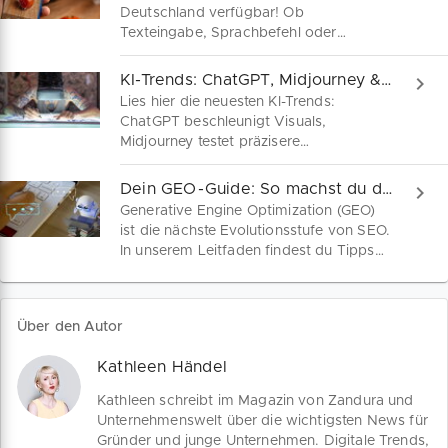
Deutschland verfügbar! Ob
Texteingabe, Sprachbefehl oder
Bilderkennung – Gemini bietet dir
vielseitige Unterstützung. Erfahre, wie
KI-Trends: ChatGPT, Midjourney & Co. im Einsatz!
du die App herunterlädst und optimal
Lies hier die neuesten KI-Trends:
nutzt.
ChatGPT beschleunigt Visuals,
Midjourney testet präzisere
Bildbearbeitung, Meta bringt Movie
Gen, und Perplexity liefert bessere
Dein GEO-Guide: So machst du deine Webseite KI-fit!
Datenanalysen – für kreative
Generative Engine Optimization (GEO)
Illustrationen und fundierte
ist die nächste Evolutionsstufe von SEO.
Entscheidungen.
In unserem Leitfaden findest du Tipps
und Tools für eine erfolgreiche GEO-
Strategie. Optimiere deine Inhalte für KI-
gestützte Suchmaschinen und mach
Über den Autor
deine Webseite fit für die neuen
Herausforderungen im Online
Kathleen Händel
Marketing.
Kathleen schreibt im Magazin von Zandura und
Unternehmenswelt über die wichtigsten News für
Gründer und junge Unternehmen. Digitale Trends,