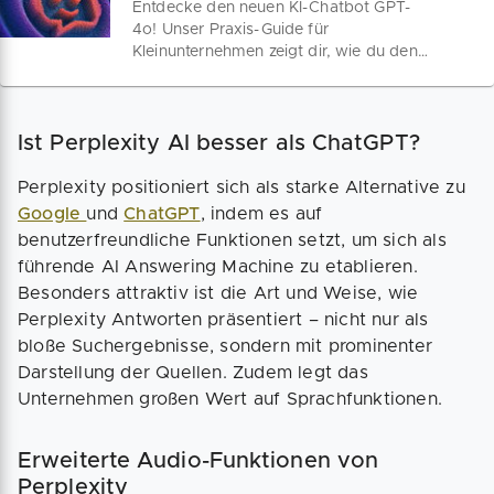
Entdecke den neuen KI-Chatbot GPT-
4o! Unser Praxis-Guide für
Kleinunternehmen zeigt dir, wie du den
Allrounder optimal nutzt. Egal ob
Kundenservice, Marketing oder interne
Kommunikation – GPT-4o verbessert
Ist Perplexity AI besser als ChatGPT?
deine Geschäftsprozesse mit
blitzschnellen Antworten und
vielseitigen Fähigkeiten.
Perplexity positioniert sich als starke Alternative zu
Google
und
ChatGPT
, indem es auf
benutzerfreundliche Funktionen setzt, um sich als
führende AI Answering Machine zu etablieren.
Besonders attraktiv ist die Art und Weise, wie
Perplexity Antworten präsentiert – nicht nur als
bloße Suchergebnisse, sondern mit prominenter
Darstellung der Quellen. Zudem legt das
Unternehmen großen Wert auf Sprachfunktionen.
Erweiterte Audio-Funktionen von
Perplexity