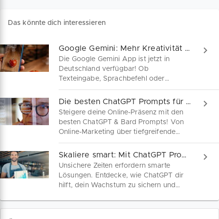
Das könnte dich interessieren
Google Gemini: Mehr Kreativität für Soloselbständige
Die Google Gemini App ist jetzt in
Deutschland verfügbar! Ob
Texteingabe, Sprachbefehl oder
Bilderkennung – Gemini bietet dir
vielseitige Unterstützung. Erfahre, wie
Die besten ChatGPT Prompts für dein Online-Marketing
du die App herunterlädst und optimal
Steigere deine Online-Präsenz mit den
nutzt.
besten ChatGPT & Bard Prompts! Von
Online-Marketing über tiefgreifende
Recherchen bis hin zu SEO-Optimierung
und Social-Media-Erfolgen – Hier findest
Skaliere smart: Mit ChatGPT Prompts zu mehr Wachstum
du praktische Prompt Beispiele, die
Unsichere Zeiten erfordern smarte
punkten!
Lösungen. Entdecke, wie ChatGPT dir
hilft, dein Wachstum zu sichern und
mach den ersten Schritt zur Skalierung
mithilfe von KI. Hier findest du konkrete
Beispiele für ChatGPT Prompts, um dein