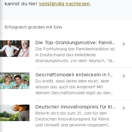
kannst du hier
vollständig nachlesen
.
Erfolgreich gründen mit Sinn
Die Top-Gründungsmotive: Familientradition, Nachhaltigkeit oder doch hohes Einkommen?
Die Fortführung der Familientradition ist
in Deutschland das beliebteste
Gründungsmotiv, vor dem Wunsch, "die
Welt zu verändern" oder nach mehr
Geld. Damit liegen deutsche Gründer in
Geschäftsmodell entwickeln in 10 einfachen Schritten
der Bevorzugung nicht-ökonomischer
Du weißt, dass deine Idee rockt, aber
Gründungsmotive auf Platz 3 im
wissen das auch die Anderen? Mit
internationalen Vergleich des Global
deinem Geschäftsmodell legst du den
Entrepreneurship Monitor. Finde jetzt
Grundstein für deine
Unterstützer für deine
Unternehmensgründung. Von der
Deutscher Innovationspreis für Klima und Umwelt: 175.000 EUR gewinnen
Unternehmensnachfolge, Innovation
unternehmerischen Vision, dem
Bewirb dich bis zum 21. Juni für den
oder zur Umsetzung nachhaltiger
Nutzwert deines Angebots für relevante
Deutschen Innovationspreis für Klima
Geschäftsideen.
Zielgruppen bis hin zum Ertragsmodell
und Umwelt und gewinne insgesamt
braucht es nur 10 Schritte für ein
175.000 Euro. Jetzt Mitmachen.