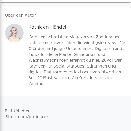
funktionierendes Geschäftsmodell.
Teilnehmen können alle in Deutschland
ansässigen Unternehmen,
Über den Autor
Forschungseinrichtungen und
Einzelpersonen mit einer nachhaltig
Kathleen Händel
wirksamen Geschäftsidee. Teile deine
Vision für mehr Umwelt- und
Kathleen schreibt im Magazin von Zandura und
Klimaschutz
Unternehmenswelt über die wichtigsten News für
Gründer und junge Unternehmen. Digitale Trends,
Tipps für deine Marke, Gründungs- und
Wachstumschancen erfährst du hier. Zuvor war
Kathleen für Social Start-ups, Stiftungen und
digitale Plattformen redaktionell verantwortlich.
Seit 2019 ist Kathleen Chefredakteurin von
Zandura.
Bild-Urheber:
iStock.com/pixdeluxe