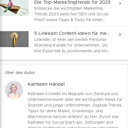
realistische Zielplanung, die über Q1
Die Top-Marketingtrends für 2023
Bestand hat.
Entdecke die wichtigsten Marketing
Trends 2023 zwischen SEO und Social
Proof sowie Tipps & Tools für einen
kreativen Marketing-Mix.
5 LinkedIn Content-Ideen für mehr Reichweite
LinkedIn ist einer der besten Personal-
Branding-Kanäle für Unternehmen, um
ihre Expertise zu positionieren und ein
breiteres Publikum zu erreichen. Hier
sind fünf Arten von Inhalten, die du
noch heute veröffentlichen kannst, um
Über den Autor
dein LinkedIn-Marketing zu stärken.
Kathleen Händel
Kathleen schreibt im Magazin von Zandura und
Unternehmenswelt über die wichtigsten News für
Gründer und junge Unternehmen. Digitale Trends,
Tipps für deine Marke, Gründungs- und
Wachstumschancen erfährst du hier. Zuvor war
Kathleen für Social Start-ups, Stiftungen und