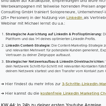
sind dabei auf Kaltakquise, Empfehlungen und teure nic
Werbekampagnen mit teilweise horrenden Preisen ange
Consulting GmbH trainiert Solopreneure, Unternehmer/-
(25+ Personen) in der Nutzung von
LinkedIn
als Vertrieb
Webinar mit Michael lernst du u.a.:
Strategische Ausrichtung auf LinkedIn & Profiloptimierung:
Di
Plattform und das 1×1 deines optimierten LinkedIn Profils.
LinkedIn Content-Strategie:
Die Content-Marketing-Strategie
und relevanten Mehrwert für potenzielle Kunden generierst, Ex
Vertrauen zu deiner Zielgruppe aufbaust.
Strategischer Netzwerkaufbau & LinkedIn Direktnachrichten:
dein Netzwerk Schritt-für-Schritt mit relevanten Kontakten fülls
deinem Netzwerk startest und den Transfer vom Kontakt zum 
➔ Hier findest du mehr Infos zur
3-Schritte-LinkedIn-Mar
➔ Hier kannst du die
kostenfreie LinkedIn Marketing Ch
KW 44: In 24h zu deiner ersten Youtube Anzeige