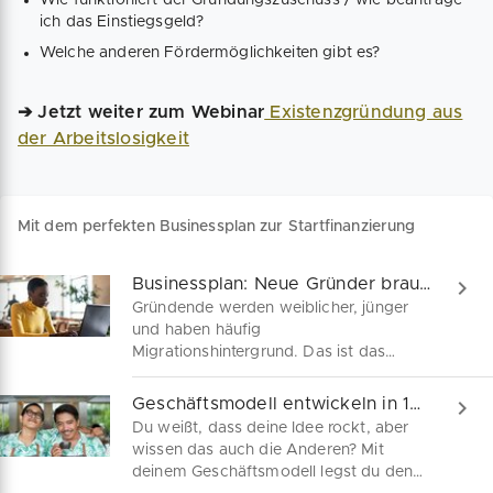
ich das Einstiegsgeld?
Welche anderen Fördermöglichkeiten gibt es?
➔ Jetzt weiter zum Webinar
Existenzgründung aus
der Arbeitslosigkeit
Mit dem perfekten Businessplan zur Startfinanzierung
Businessplan: Neue Gründer braucht das Land
Gründende werden weiblicher, jünger
und haben häufig
Migrationshintergrund. Das ist das
Ergebnis des Global Entrepreneurship
Monitor 2020/21. Damit der Start in die
Geschäftsmodell entwickeln in 10 einfachen Schritten
Selbstständigkeit gelingt, ist der
Du weißt, dass deine Idee rockt, aber
Businessplan das wichtigste
wissen das auch die Anderen? Mit
Gründungsdokument. Erfahre, was
deinem Geschäftsmodell legst du den
einen überzeugenden Businessplan