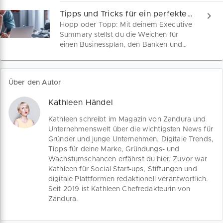
Grundstein für deine
ausmachst und welche Fehler du
Unternehmensgründung. Von der
Tipps und Tricks für ein perfektes Executive Summary
vermeiden solltest.
unternehmerischen Vision, dem
Hopp oder Topp: Mit deinem Executive
Nutzwert deines Angebots für relevante
Summary stellst du die Weichen für
Zielgruppen bis hin zum Ertragsmodell
einen Businessplan, den Banken und
braucht es nur 10 Schritte für ein
Entscheidungsträger sehr gern lesen.
funktionierendes Geschäftsmodell.
Was ist die Essenz deiner
Geschäftsidee? Den richtigen Ton
Über den Autor
treffen, die richtigen Fragen
beantworten: So setzt du die
Kathleen Händel
wichtigsten Punkte deines
Businessplans wirksam in Szene.
Kathleen schreibt im Magazin von Zandura und
Unternehmenswelt über die wichtigsten News für
Gründer und junge Unternehmen. Digitale Trends,
Tipps für deine Marke, Gründungs- und
Wachstumschancen erfährst du hier. Zuvor war
Kathleen für Social Start-ups, Stiftungen und
digitale Plattformen redaktionell verantwortlich.
Seit 2019 ist Kathleen Chefredakteurin von
Zandura.