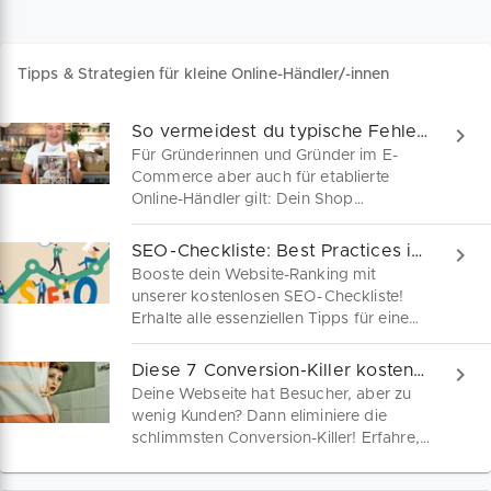
Tipps & Strategien für kleine Online-Händler/-innen
So vermeidest du typische Fehler im Online-Shop
Für Gründerinnen und Gründer im E-
Commerce aber auch für etablierte
Online-Händler gilt: Dein Shop
funktioniert nur dann optimal, wenn du
keine Potenziale verschenkst. Von
SEO-Checkliste: Best Practices inklusive PDF kostenlos
Registrierung bis Check-Out – Kenne die
Booste dein Website-Ranking mit
häufigsten Fehlerquellen im Online-
unserer kostenlosen SEO-Checkliste!
Shop.
Erhalte alle essenziellen Tipps für eine
effektive Suchmaschinenoptimierung
auf einen Blick.
Diese 7 Conversion-Killer kosten dich Kunden
Deine Webseite hat Besucher, aber zu
wenig Kunden? Dann eliminiere die
schlimmsten Conversion-Killer! Erfahre,
wie du mit besserer Usability, klaren
CTAs und zielgerichtetem Content deine