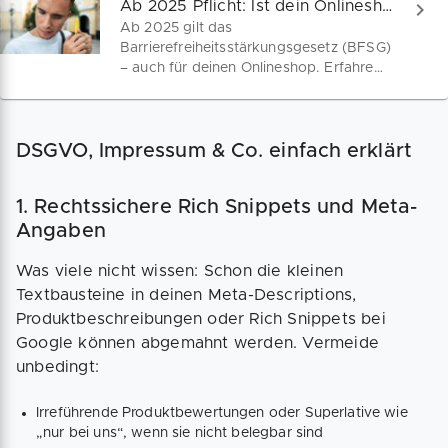
Ab 2025 Pflicht: Ist dein Onlineshop barrierefrei?
Ab 2025 gilt das
Barrierefreiheitsstärkungsgesetz (BFSG)
– auch für deinen Onlineshop. Erfahre
jetzt, welche Pflichten du erfüllen musst,
wie du deine Webseite barrierefrei
gestaltest und welche Chancen sich
DSGVO, Impressum & Co. einfach erklärt
daraus für dein Business ergeben. Jetzt
vorbereiten!
1. Rechtssichere Rich Snippets und Meta-
Angaben
Was viele nicht wissen: Schon die kleinen
Textbausteine in deinen Meta-Descriptions,
Produktbeschreibungen oder Rich Snippets bei
Google können abgemahnt werden. Vermeide
unbedingt:
Irreführende Produktbewertungen oder Superlative wie
„nur bei uns“, wenn sie nicht belegbar sind