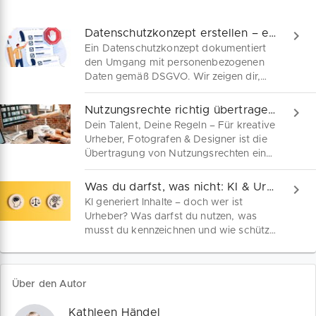
Datenschutzkonzept erstellen – einfach & kostenlos
Ein Datenschutzkonzept dokumentiert
den Umgang mit personenbezogenen
Daten gemäß DSGVO. Wir zeigen dir,
warum ein Datenschutzkonzept so
wichtig ist, wer eines braucht und wie
Nutzungsrechte richtig übertragen inkl. Mustervertrag
du es korrekt erstellst – inklusive
Dein Talent, Deine Regeln – Für kreative
Checkliste und kostenlose Vorlage.
Urheber, Fotografen & Designer ist die
Übertragung von Nutzungsrechten eine
wichtige Einkommensquelle. Entdecke
hier, wie du Nutzungsrechte klar und
Was du darfst, was nicht: KI & Urheberrecht
sicher überträgst – inklusive kostenloser
KI generiert Inhalte – doch wer ist
Mustervertrag von Rechtsexperten
Urheber? Was darfst du nutzen, was
erstellt.
musst du kennzeichnen und wie schützt
du deine Werke? Unser Ratgeber liefert
dir klare Antworten, praktische
Beispiele und Tipps für den kreativen
Über den Autor
Alltag mit KI.
Kathleen Händel