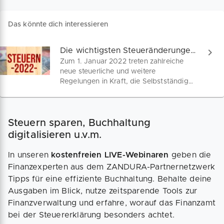
Das könnte dich interessieren
Die wichtigsten Steueränderungen 2022
Zum 1. Januar 2022 treten zahlreiche
neue steuerliche und weitere
Regelungen in Kraft, die Selbstständige
auf dem Schirm haben sollten. Höhere
Sachzuwendungen, Anstieg des
Grundfreibetrags, mehr Spielraum für
Steuern sparen, Buchhaltung
Investitionen u.v.m. – In unserem
Überblick findest du die wichtigsten
digitalisieren u.v.m.
Steueränderungen zum Jahresbeginn
alphabetisch sortiert.
In unseren
kostenfreien LIVE-Webinaren
geben die
Finanzexperten aus dem ZANDURA-Partnernetzwerk
Tipps für eine effiziente Buchhaltung. Behalte deine
Ausgaben im Blick, nutze zeitsparende Tools zur
Finanzverwaltung und erfahre, worauf das Finanzamt
bei der Steuererklärung besonders achtet.