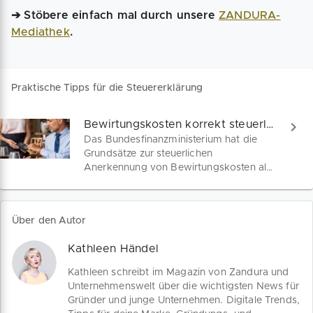
➔ Stöbere einfach mal durch unsere
ZANDURA-
Mediathek
.
Praktische Tipps für die Steuererklärung
Bewirtungskosten korrekt steuerlich absetzen
Das Bundesfinanzministerium hat die
Grundsätze zur steuerlichen
Anerkennung von Bewirtungskosten als
Betriebsausgaben neu gefasst. Hier
erfährst du, welche
Aufzeichnungspflichten du in Zukunft
Über den Autor
erfüllen musst, welche
Bewirtungskosten absetzbar sind und
Kathleen Händel
wie die angemessene Höhe
betrieblicher Bewirtungskosten definiert
Kathleen schreibt im Magazin von Zandura und
wird.
Unternehmenswelt über die wichtigsten News für
Gründer und junge Unternehmen. Digitale Trends,