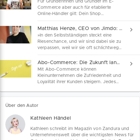
Für Gründerinnen und Gründer im E-
Commerce aber auch für etablierte
Online-Händler gilt: Dein Shop
funktioniert nur dann optimal, wenn du
keine Potenziale verschenkst. Von
Matthias Henze, CEO von Jimdo: Stille Helden ans Licht
Registrierung bis Check-Out – Kenne die
»In den Selbstständigen steckt eine
häufigsten Fehlerquellen im Online-
Riesenchance, und wir sind dabei sie zu
Shop.
verpassen, weil wir sie oft schlichtweg
übersehen.« Matthias Henze, CEO und
Mitgründer von Jimdo will die Kraft der
Abo-Commerce: Die Zukunft langlebiger Kundenbindung
Kleinunternehmen entfesseln. Ein
Mit Abo-Commerce können
Interview über passgenaue
Kleinunternehmen die Zufriedenheit und
Digitalisierung, den Gründerstandort
Loyalität ihrer Kunden steigern. Jedes
Deutschland und deine Chance auf
Geschäftsmodell bietet
10.000 EUR Durchstart-Bonus.
produktspezifische Hebel für den
Aufbau langfristiger
Über den Autor
Kundenbeziehungen im Rahmen eines
Abo-Modells. Wir geben Tipps für dein
Kathleen Händel
strategisches Wachstum.
Kathleen schreibt im Magazin von Zandura und
Unternehmenswelt über die wichtigsten News für