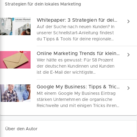
Strategien für dein lokales Marketing
Whitepaper: 3 Strategien für dein lokales Marketing
Auf der Suche nach neuen Kunden? In
unserer Schnellstart-Anleitung findest
du Tipps & Tools für deine regionale
Kundengewinnung. Jetzt kostenfrei
herunterladen!
Online Marketing Trends für kleine Unternehmen
Wer hätte es gewusst: Für 58 Prozent
der deutschen Kundinnen und Kunden
ist die E-Mail der wichtigste
Kommunikationskanal zum Austausch
mit kleinen und mittelständischen
Google My Business: Tipps & Tricks für mehr Reichweite
Unternehmen (KMU), gefolgt von
Mit einem Google My Business Eintrag
Instagram (45 Prozent) und YouTube (44
stärken Unternehmen die organische
Prozent). Was sind besonders beliebte
Reichweite und mit einigen Tricks ihren
Content-Formate? Welche neuesten
Umsatz. Wir geben Tipps, wie du dein
Shopping Trends müssen Unternehmer
Google My Business Profil einrichten
kennen? Das wünscht sich deine
und für die Neukundengewinnung
Zielgruppe.
Über den Autor
optimieren kannst.