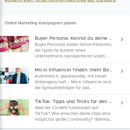
Online Marketing Kampagnen planen
Buyer Persona: Kennst du deine Kunden wirklich?
Buyer Personas bilden fiktive Personen,
die typische Kunden eines
Unternehmens repräsentieren sollen.
Aber, wie gut kennst du deine Kunden
wirklich? Lerne mit unserer kostenlosen
Micro Influencer finden: mehr Boost für dein Business
Checkliste und ChatGPT, wie du
Authentisch, glaubwürdig, mit treuer
kinderleicht deine perfekte Buyer
Anhängerschaft – Micro Influencer sind
Persona erstellst.
die Sympathieträger für das
Empfehlungsmarketing kleiner
Unternehmen. Wir erklären, wie du
TikTok: Tipps und Tricks für den perfekten Clip
passende Micro Influencer findest und
Welcher Content funktioniert auf
worauf es bei der Planung von
TikTok? Wie erreichen deine Clips eine
Kampagnen ankommt.
möglichst große Community? "Behind
the Camera" ist eine neue Tutorial-Serie