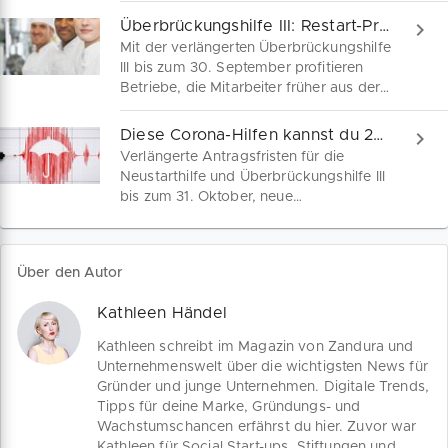
Fixkosten enthält die
Überbrückungshilfe III: Restart-Prämie beschlossen
Überbrückungshilfe III Plus zahlreiche
Mit der verlängerten Überbrückungshilfe
versteckte Zuschüsse, die du dir nicht
III bis zum 30. September profitieren
entgehen lassen solltest. Stelle deine
Betriebe, die Mitarbeiter früher aus der
wichtigsten Fragen an unseren
Kurzarbeit holen oder Beschäftigte neu
Fördermittelexperten im Webinar.
einstellen. Wir erläutern die
Diese Corona-Hilfen kannst du 2021 noch beantragen
Bezugsbedingungen für die neue
Verlängerte Antragsfristen für die
Restart-Prämie, den verlängerten
Neustarthilfe und Überbrückungshilfe III
Zugang zum Kurzarbeitergeld und die
bis zum 31. Oktober, neue
Rechtsbeihilfe für insolvenzabwendende
Wirtschaftlichkeitshilfen im
Restrukturierungsmaßnahmen.
Sonderfonds Kulturveranstaltungen:
Diese Corona-Hilfen können kleine
Über den Autor
Unternehmen, Soloselbstständige oder
Freiberufler 2021 noch beantragen.
Kathleen Händel
Finde alle aktuellen Konditionen und
Antworten auf deine Rechtsfragen.
Kathleen schreibt im Magazin von Zandura und
Unternehmenswelt über die wichtigsten News für
Gründer und junge Unternehmen. Digitale Trends,
Tipps für deine Marke, Gründungs- und
Wachstumschancen erfährst du hier. Zuvor war
Kathleen für Social Start-ups, Stiftungen und