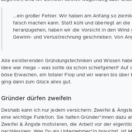
...ein großer Fehler. Wir haben am Anfang so zieml
falsch machen kann. Statt kühl und überlegt an d
heranzugehen, haben wir die Vorsicht in den Wind 
Gewinn- und Verlustrechnung geschrieben. Von An
Alle existierenden Gründungstechniken und Wissen haben
Idee war mega – was sollte da schon schiefgehen? Auf d
böse Erwachen, ein totaler Flop und wir waren bis über
ging dann zum Glück alles gut.
Gründer dürfen zweifeln
Deshalb kann ich nur jedem versichern: Zweifel & Ängste
eine wichtige Funktion. Sie halten Gründer*innen dazu an
Zweifel & Ängste motivieren, die Arbeit vor der eigentl
nachlässigen. Was Du als Unternehmer*in brauchst, ist 